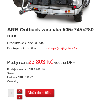
ARB Outback zásuvka 505x745x280
mm
Produktové číslo: RD745
Dostupnost zboží na dotaz
shop@dajbych4x4.cz
23 803 Kč
Prodejní cena
včetně DPH
Prodejní cena bez DPH
19 672 Kč
Sleva
Hodnota DPH
4 131 Kč
Cena / kg: