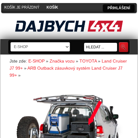
KOŠÍK JE PRÁZDNÝ
PŘIHLÁŠENÍ
Jste zde:
E-SHOP
»
Značka vozu
»
TOYOTA
»
Land Cruiser
J7 99+
»
ARB Outback zásuvkový systém Land Cruiser J7
99+
»