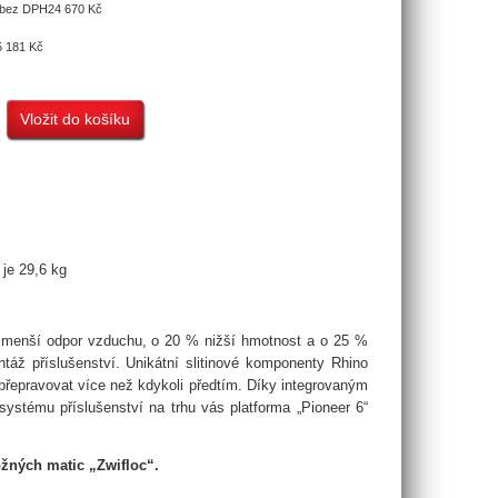
 bez DPH
24 670 Kč
5 181 Kč
je 29,6 kg
 % menší odpor vzduchu, o 20 % nižší hmotnost a o 25 %
táž příslušenství. Unikátní slitinové komponenty Rhino
 přepravovat více než kdykoli předtím. Díky integrovaným
stému příslušenství na trhu vás platforma „Pioneer 6“
žných matic „Zwifloc“.