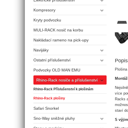
Elektrické příslušenství
Kompresory
Kryty podvozku
MULI-RACK nosič na korbu
Nakládací rameno na pick-upy
Navijáky
Ostatní příslušenství
Popis
Plošina
Podvozky OLD MAN EMU
Montážn
Rhino-Rack nosiče a příslušenství
Nejsiln
Rhino-Rack Příslušenství k plošinám
více po
Rhino-Rack plošiny
Racks a
možnost
Safari Snorkel
staví d
Sno-Way sněžné pluhy
S výjim