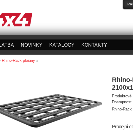
PŘ
LATBA
NOVINKY
KATALOGY
KONTAKTY
»
Rhino-Rack plošiny
»
Rhino-
2100x
Produktové 
Dostupnost 
Rhino-Rack 
Prodejní c