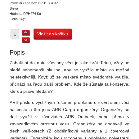
Prodejní cena bez DPH
1 304 Kč
Sleva
Hodnota DPH
274 Kč
Cena / kg:
Popis
Zabalit si do auta všechny věci je jako hrát Tetris, vždy se
hledá sebemenší skulina, aby se využilo místo co možná
nejefektivněji. Když už se veškeré místo svědomitě využije,
přichází na řadu další problém. Kde že zůstala ta konzerva,
kterou právě hledám?
ARB přišlo s výstižným řešením problému s rozvržením věcí
na cestu a tím jsou ARB Cargo organizéry. Organizéry se
dají využít v zásuvkách ARB Outback, nebo přímo v
zavazadlovém prostoru vozu. Organizéry se dodávají ve
třech velikostech (2 obdélníkové varianty a 1 čtvercová
varianta). Organizéry jsou vyrobeny z odolného polyesteru