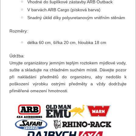
Vhodné do šuplíkové zástavby ARB Outback
V barvách ARB Cargo (písková barva)
Snadný úklid díky polyuretanovým vnitřním stěnám
Rozměry:
délka 60 cm, šířka 20 cm, hloubka 18 cm
Údržba:
Umyjte organizátory jemným teplým roztokem mýdlové vody,
sušte a skladujte na chladném suchém místě. Dávejte pozor
při nakládání předmětů do organizéru, aby nedošlo k
poškození výrobku ostrými předměty a vždy dodržujte
přiměřené omezení hmotnosti.