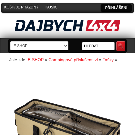
KOŠÍK JE PRÁZDNÝ
PŘIHLÁŠENÍ
Jste zde:
E-SHOP
»
Campingové příslušenství
»
Tašky
»