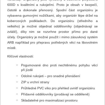
600D s kvalitními a rukojeťmi. Proto je obsah v bezpečí,
čistotě a dokonale přenosný. Spodní část organizéru je
vybavena gumovými nožičkami, aby organizér lépe držel na
kobercových podkladech. Do organizéru (středního a
velkého) je možné objednat oddělovníky (objednávají se
zvlášť), díky nim se rozvrhne prostor přímo pro dané
účely. Organizéry je možné použít i mimo zásuvkový systém
ARB například pro přepravu potřebných věcí na libovolném
místě.
Klíčové vlastnosti:
Pogumované dno proti nechtěnému pohybu věcí
při jízdě
Odolné rukojeti – pro snadné přenášení
ZIP u vrchní strany
Průhledné PVC víko pro přehled uvnitř organizéru
Přídavné oddělovníky (prodávají se odděleně)
Skladatelné pro maximalizaci prostoru